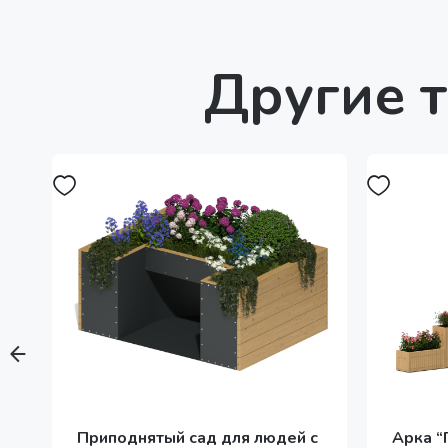
Другие т
Приподнятый сад для людей с
Арка “