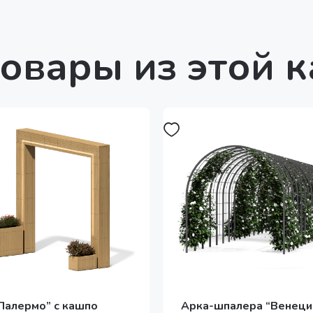
овары из этой 
Палермо” с кашпо
Арка-шпалера “Венеци