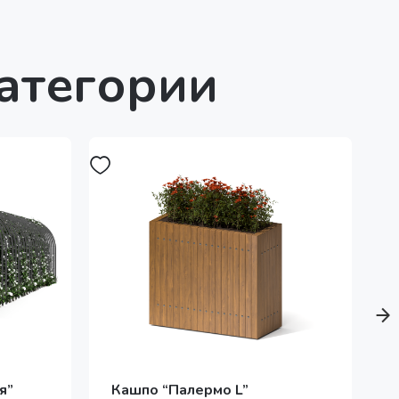
категории
я”
Кашпо “Палермо L”