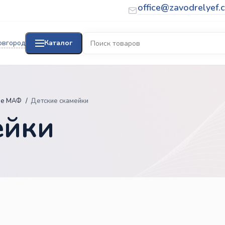
office@zavodrelyef.
овгород
Каталог
ие МАФ
Детские скамейки
ейки