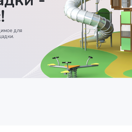
!
димое для
щадки.