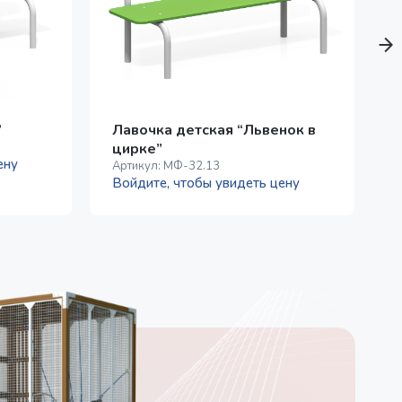
”
Лавочка детская “Львенок в
цирке”
ену
Артикул:
МФ-32.13
А
Войдите, чтобы увидеть цену
В