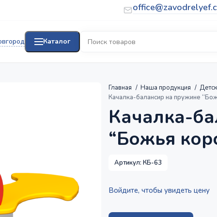
office@zavodrelyef.
овгород
Каталог
Главная
Наша продукция
Детс
Качалка-балансир на пружине “Бо
Качалка-ба
“Божья кор
Артикул:
КБ-63
Войдите, чтобы увидеть цену