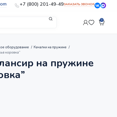
com
+7 (800) 201-49-49
ЗАКАЗАТЬ ЗВОНОК
0
кое оборудование
Качалки на пружине
жья коровка”
лансир на пружине
овка”