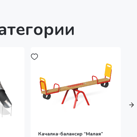
категории
Качалка-балансир “Малая”