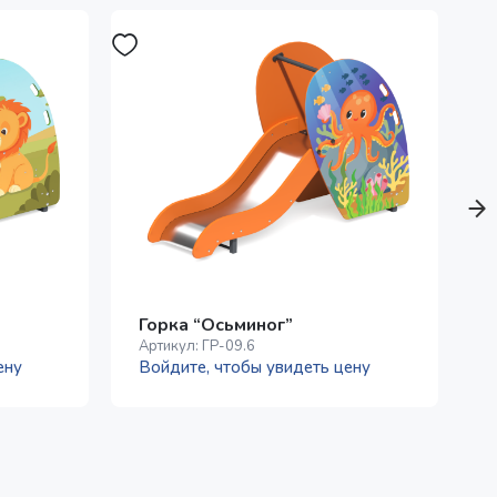
Горка “Осьминог”
Артикул:
ГР-09.6
А
ену
Войдите, чтобы увидеть цену
В