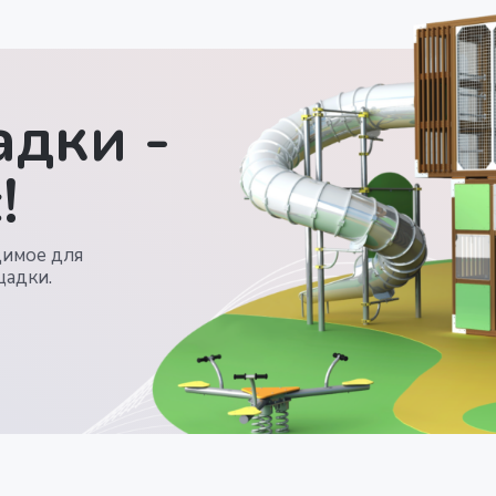
дки -
!
димое для
щадки.