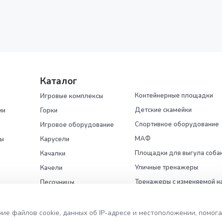
Каталог
Контейнерные площадки
Игровые комплексы
Детские скамейки
ии
Горки
Спортивное оборудование
Игровое оборудование
МАФ
ры
Карусели
Площадки для выгула соба
Качалки
Уличные тренажеры
Качели
Тренажеры с изменяемой н
Песочницы
Воркаут
Встраиваемый батут
ости
ние файлов cookie, данных об IP-адресе и местоположении, помо