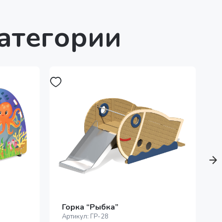
категории
Горка “Рыбка”
Артикул:
ГР-28
А