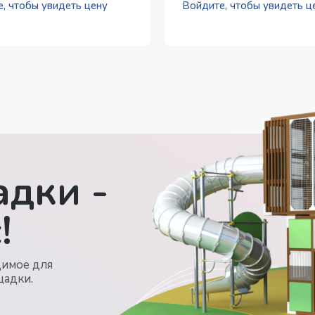
, чтобы увидеть цену
Войдите, чтобы увидеть ц
дки -
!
димое для
щадки.