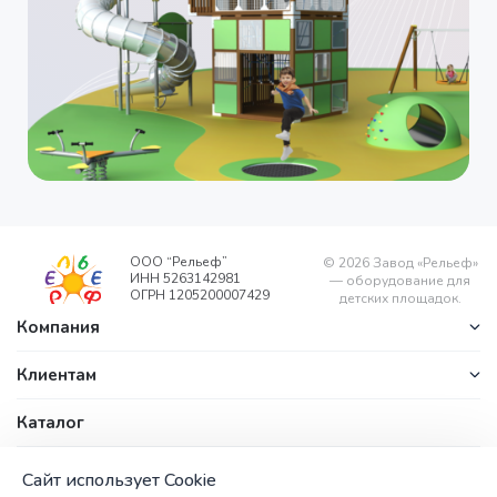
ООО “Рельеф”
©
2026
Завод «Рельеф»
ИНН 5263142981
— оборудование для
ОГРН 1205200007429
детских площадок.
Компания
Клиентам
Каталог
Контакты
office@zavodrelyef.com
ул. Береговая, д. 1/1, п.
Сайт использует Cookie
+7 (800) 201-
Калиниха,