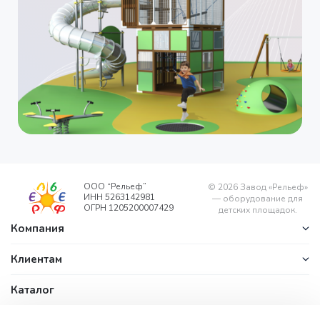
ООО “Рельеф”
©
2026
Завод «Рельеф»
ИНН 5263142981
— оборудование для
ОГРН 1205200007429
детских площадок.
Компания
Клиентам
Каталог
Контакты
office@zavodrelyef.com