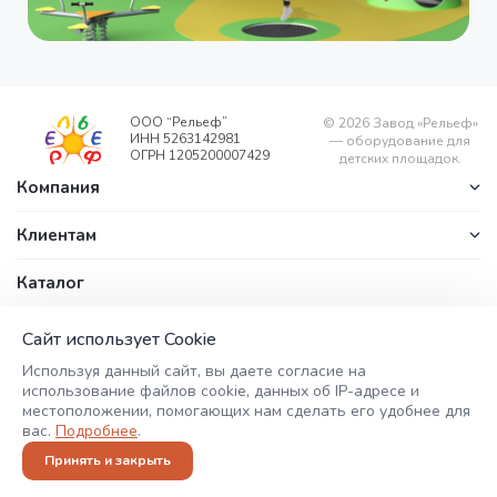
ООО “Рельеф”
©
2026
Завод «Рельеф»
ИНН 5263142981
— оборудование для
ОГРН 1205200007429
детских площадок.
Компания
Клиентам
Каталог
Контакты
office@zavodrelyef.com
ул. Береговая, д. 1/1, п.
Сайт использует Cookie
+7 (800) 201-
Калиниха,
Используя данный сайт, вы даете согласие на
Воскресенский район,
49-49
использование файлов cookie, данных об IP-адресе и
Нижегородская
местоположении, помогающих нам сделать его удобнее для
область, 606735
+7 (908) 752-
вас.
Подробнее
.
56-46
Принять и закрыть