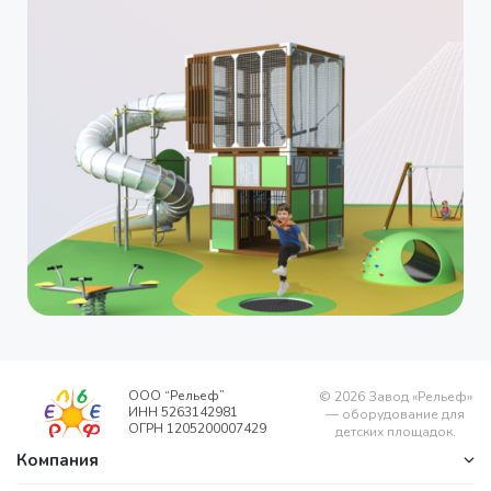
ООО “Рельеф”
©
2026
Завод «Рельеф»
ИНН 5263142981
— оборудование для
ОГРН 1205200007429
детских площадок.
Компания