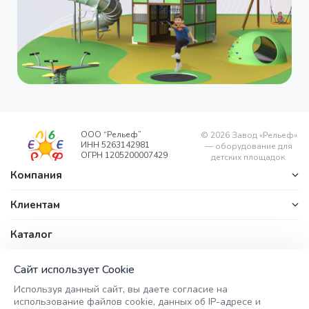
ООО “Рельеф”
©
2026
Завод «Рельеф»
ИНН 5263142981
— оборудование для
ОГРН 1205200007429
детских площадок.
Компания
Клиентам
Каталог
Контакты
office@zavodrelyef.com
ул. Береговая, д. 1/1, п.
Сайт использует Cookie
+7 (800) 201-
Калиниха,
Используя данный сайт, вы даете согласие на
Воскресенский район,
49-49
использование файлов cookie, данных об IP-адресе и
Нижегородская