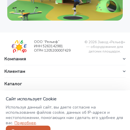
ООО “Рельеф”
©
2026
Завод «Рельеф»
ИНН 5263142981
— оборудование для
ОГРН 1205200007429
детских площадок.
Компания
Клиентам
Каталог
Контакты
office@zavodrelyef.com
ул. Береговая, д. 1/1, п.
Сайт использует Cookie
+7 (800) 201-
Калиниха,
Используя данный сайт, вы даете согласие на
Воскресенский район,
49-49
использование файлов cookie, данных об IP-адресе и
Нижегородская
местоположении, помогающих нам сделать его удобнее для
область, 606735
+7 (908) 752-
вас.
Подробнее
.
56-46