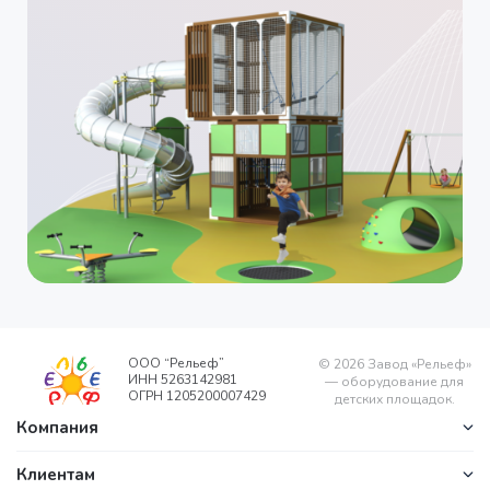
ООО “Рельеф”
©
2026
Завод «Рельеф»
ИНН 5263142981
— оборудование для
ОГРН 1205200007429
детских площадок.
Компания
Клиентам