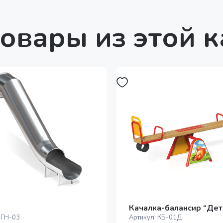
овары из этой 
Качалка-балансир “Дет
:
ГН-03
Артикул:
КБ-01Д