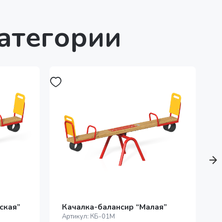
категории
ская”
Качалка-балансир “Малая”
Артикул:
КБ-01М