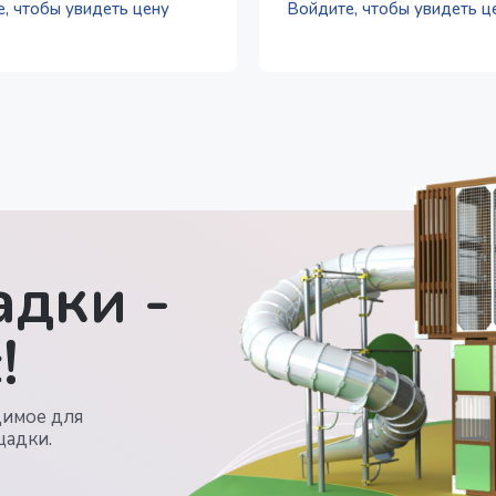
, чтобы увидеть цену
Войдите, чтобы увидеть ц
дки -
!
димое для
щадки.