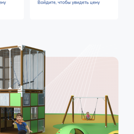
ену
Войдите, чтобы увидеть цену
А
В