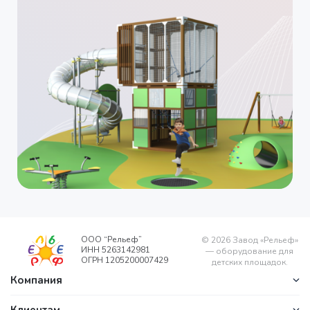
ООО “Рельеф”
©
2026
Завод «Рельеф»
ИНН 5263142981
— оборудование для
ОГРН 1205200007429
детских площадок.
Компания