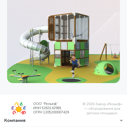
ООО “Рельеф”
©
2026
Завод «Рельеф»
ИНН 5263142981
— оборудование для
ОГРН 1205200007429
детских площадок.
Компания