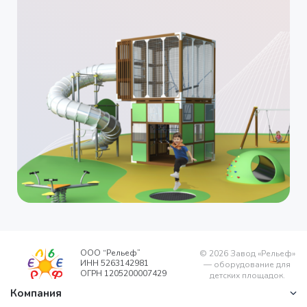
ООО “Рельеф”
©
2026
Завод «Рельеф»
ИНН 5263142981
— оборудование для
ОГРН 1205200007429
детских площадок.
Компания