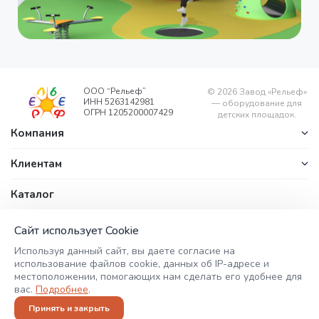
ООО “Рельеф”
©
2026
Завод «Рельеф»
ИНН 5263142981
— оборудование для
ОГРН 1205200007429
детских площадок.
Компания
Клиентам
Каталог
Контакты
office@zavodrelyef.com
ул. Береговая, д. 1/1, п.
Сайт использует Cookie
+7 (800) 201-
Калиниха,
Используя данный сайт, вы даете согласие на
Воскресенский район,
49-49
использование файлов cookie, данных об IP-адресе и
Нижегородская
местоположении, помогающих нам сделать его удобнее для
область, 606735
+7 (908) 752-
вас.
Подробнее
.
56-46
Принять и закрыть