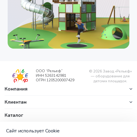
ООО “Рельеф”
©
2026
Завод «Рельеф»
ИНН 5263142981
— оборудование для
ОГРН 1205200007429
детских площадок.
Компания
Клиентам
Каталог
Контакты
office@zavodrelyef.com
ул. Береговая, д. 1/1, п.
Сайт использует Cookie
+7 (800) 201-
Калиниха,