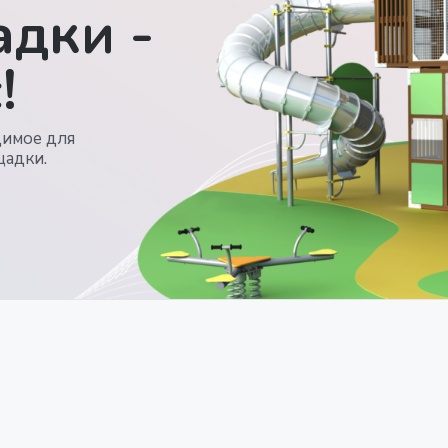
дки -
!
димое для
щадки.