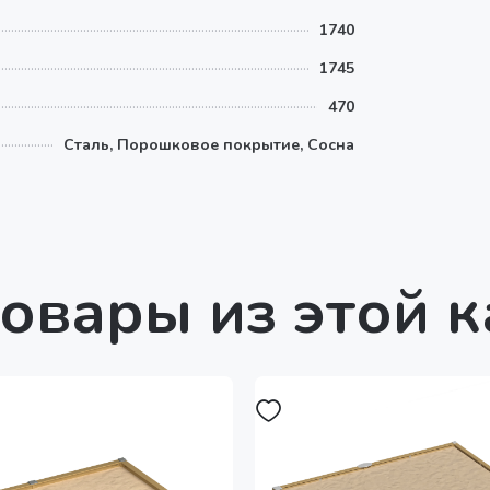
1740
1745
470
Сталь, Порошковое покрытие, Сосна
овары из этой 