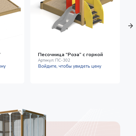
”
Песочница “Роза” с горкой
Артикул:
ПС-302
А
ену
Войдите, чтобы увидеть цену
В