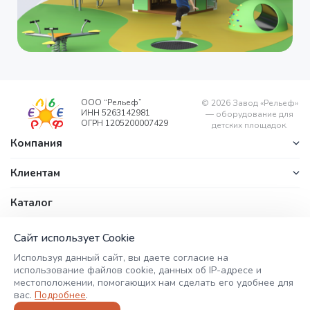
ООО “Рельеф”
©
2026
Завод «Рельеф»
ИНН 5263142981
— оборудование для
ОГРН 1205200007429
детских площадок.
Компания
Клиентам
Каталог
Контакты
office@zavodrelyef.com
ул. Береговая, д. 1/1, п.
Сайт использует Cookie
+7 (800) 201-
Калиниха,
Используя данный сайт, вы даете согласие на
Воскресенский район,
49-49
использование файлов cookie, данных об IP-адресе и
Нижегородская
местоположении, помогающих нам сделать его удобнее для
область, 606735
+7 (908) 752-
вас.
Подробнее
.
56-46