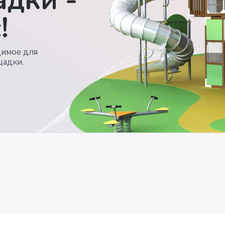
!
димое для
щадки.