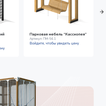
ний
Парковая мебель “Кассиопея”
Артикул:
ПМ-56.1
Войдите, чтобы увидеть цену
А
ену
В