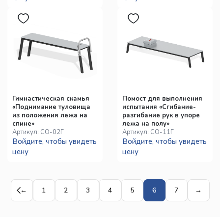
Гимнастическая скамья
Помост для выполнения
«Поднимание туловища
испытания «Сгибание-
из положения лежа на
разгибание рук в упоре
спине»
лежа на полу»
Артикул:
СО-02Г
Артикул:
СО-11Г
Войдите, чтобы увидеть
Войдите, чтобы увидеть
цену
цену
←
1
2
3
4
5
6
7
→