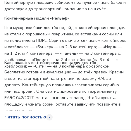
Контейнерную площадку собираем под нужное число баков и
доставляем до транспортной компании за наш счёт.
Контейнерные модели «Рельеф»
Под мусорные баки для тбо подойдёт контейнерная площадка
из стали с порошковым покрытием, со вставками сосны или
из полиэтилена HDPE. Серии отличаются числом контейнеров
и хозблоком: — «Бункер» — на 2–3 контейнера; — «Норд» —
на 1, 2 или 4 контейнера; — «Панель» — на 3 контейнера с
хозблоком; — «Промо» — на 2–4 контейнера (на 3 и 4 — с
Как заказать контейнерную площадку для тбо
хозблоком); — «Сити» — на 3 контейнера с хозблоком.
Бесплатно готовим визуализацию — до трёх правок. Красим
в цвет из стандартной палитры или по вашему RAL за
доплату. Контейнерную площадку изготавливаем серийно
или под проект. Она сертифицирована по техрегламенту
ЕАЭС 042/2017, монтаж выполняет завод. Чтобы купить
площадку и узнать сроки, оставьте заявку или позвоните в
отдел продаж.
Читать полностью