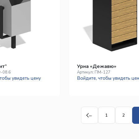
ит”
Урна «Дежавю»
-08.6
Артикул:
ПМ-127
тобы увидеть цену
Войдите, чтобы увидеть це
←
1
2